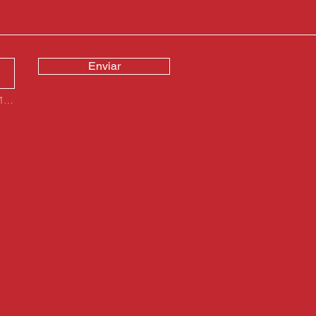
Enviar
Subir archivo compatible (máximo 15 MB)