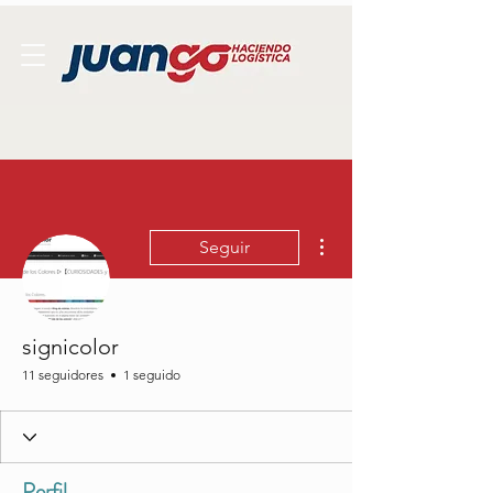
Más acciones
Seguir
signicolor
11 seguidores
1 seguido
Perfil